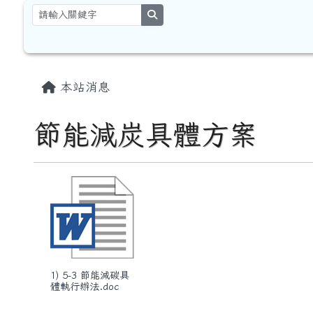
跳至主內容區
花蓮縣卓溪鄉太平國民小
search
頁尾區域
主內容區域
本站消息
節能減炭具體方案
1) 5-3 節能減碳具
體執行辦法.doc