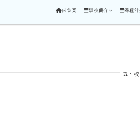
學全球資訊網
回首頁
學校簡介
課程計
五、校