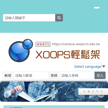
花蓮縣教育處網路中心
跳至主內容區
search
Select Language
▼
帳號
密碼
登入
頁尾區域