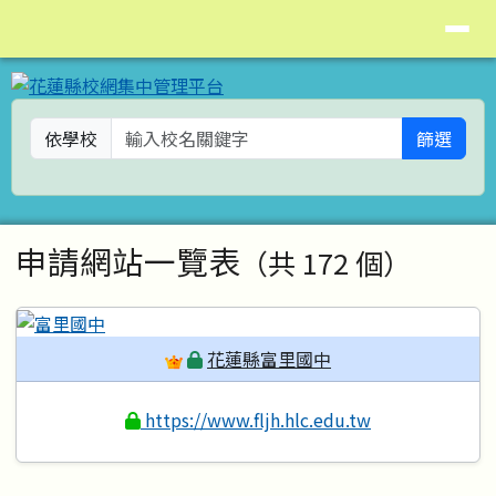
花蓮縣校網集中管理平台
導覽列
跳至主內容區
依學校
篩選
頁尾區域
主內容區域
申請網站一覽表
（共 172 個）
花蓮縣富里國中
https://www.fljh.hlc.edu.tw