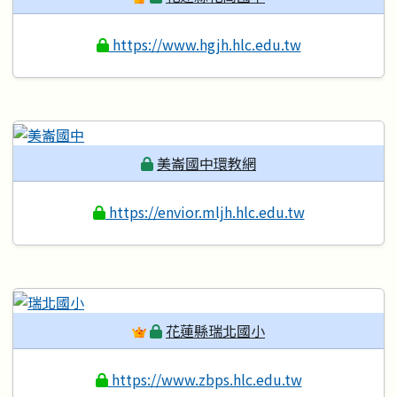
https://www.hgjh.hlc.edu.tw
美崙國中環教網
https://envior.mljh.hlc.edu.tw
花蓮縣瑞北國小
https://www.zbps.hlc.edu.tw