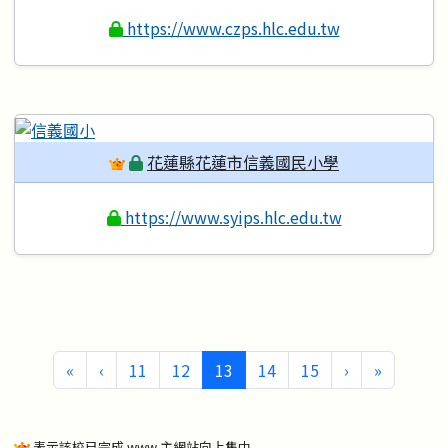
https://www.czps.hlc.edu.tw
花蓮縣花蓮市信義國民小學
https://www.syips.hlc.edu.tw
第一頁
上一頁
(目前頁次)
下一頁
最後頁
«
‹
11
12
13
14
15
›
»
表示該校已完成 www 主網站向上集中