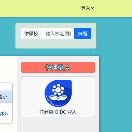
登入
依學校
篩選
左邊區域內容
快速登入
國小
花蓮縣 OIDC 登入
yps.hlc.edu.tw