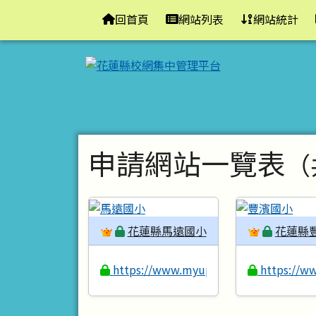
花蓮縣校網集中管理平台
導覽列
跳至主內容區
回首頁
網站列表
網站統計
頁尾區域
主內容區域
申請網站一覽表
（
花蓮縣馬遠國小
花蓮縣
https://www.myups.hlc.edu.tw
https://ww