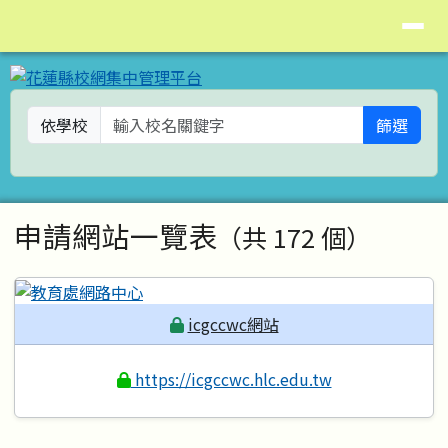
花蓮縣校網集中管理平台
導覽列
跳至主內容區
依學校
篩選
頁尾區域
主內容區域
申請網站一覽表
（共 172 個）
icgccwc網站
https://icgccwc.hlc.edu.tw