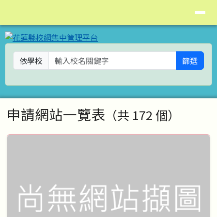
花蓮縣校網集中管理平台
導覽列
跳至主內容區
依學校
篩選
頁尾區域
主內容區域
申請網站一覽表
（共 172 個）