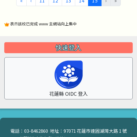
第一頁
上一頁
(目前頁次)
«
‹
11
12
13
14
15
›
»
表示該校已完成 www 主網站向上集中
左邊區域內容
快速登入
花蓮縣 OIDC 登入
頁尾區域內容
電話：03-8462860 地址：97071 花蓮市達固湖灣大路 1 號