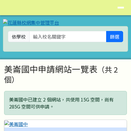
花蓮縣校網集中管理平台
導覽列
跳至主內容區
依學校
篩選
頁尾區域
主內容區域
美崙國中申請網站一覽表
（共 2
個）
美崙國中已建立 2 個網站，共使用 15G 空間，尚有
285G 空間可供申請。