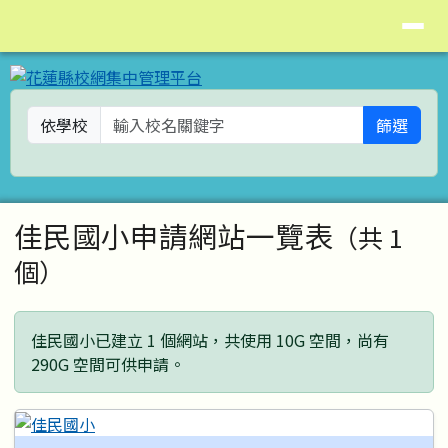
花蓮縣校網集中管理平台
導覽列
跳至主內容區
依學校
篩選
頁尾區域
主內容區域
佳民國小申請網站一覽表
（共 1
個）
佳民國小已建立 1 個網站，共使用 10G 空間，尚有
290G 空間可供申請。