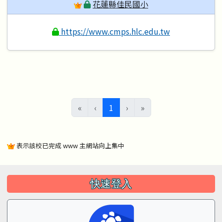
花蓮縣佳民國小
https://www.cmps.hlc.edu.tw
(目前頁次)
«
‹
1
›
»
表示該校已完成 www 主網站向上集中
左邊區域內容
快速登入