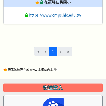
花蓮縣佳民國小
https://www.cmps.hlc.edu.tw
(目前頁次)
«
‹
1
›
»
表示該校已完成 www 主網站向上集中
左邊區域內容
快速登入