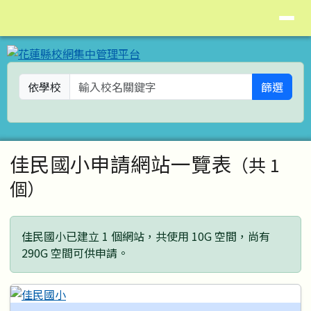
花蓮縣校網集中管理平台
導覽列
跳至主內容區
依學校
篩選
頁尾區域
主內容區域
佳民國小申請網站一覽表
（共 1
個）
佳民國小已建立 1 個網站，共使用 10G 空間，尚有
290G 空間可供申請。