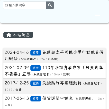
花蓮縣卓溪鄉太平國民小學全球資
跳至主內容區
search
頁尾區域
主內容區域
本站消息
文章列表
2024-04-16
花蓮縣太平國民小學行動載具借
重要
用辦法
(
系統管理者
/ 394 /
跑馬燈
)
2021-07-09
110年暑期青春專案「只要青春
重要
不要毒」宣導
(
系統管理者
/ 1546 /
教導
)
2017-12-25
洗錢防制專案總動員
重要
(
系統管理者
/
1012 /
會計
)
2017-06-13
個資調閱申請表
重要
(
系統管理者
/ 1136 /
人事
)