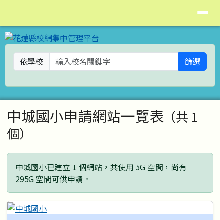
花蓮縣校網集中管理平台
導覽列
跳至主內容區
依學校
篩選
頁尾區域
主內容區域
中城國小申請網站一覽表
（共 1
個）
中城國小已建立 1 個網站，共使用 5G 空間，尚有
295G 空間可供申請。