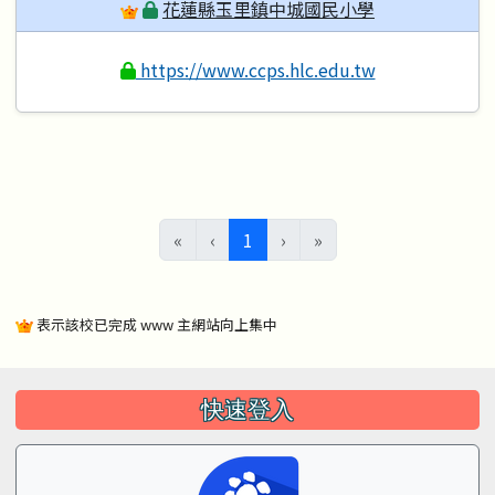
花蓮縣玉里鎮中城國民小學
https://www.ccps.hlc.edu.tw
(目前頁次)
«
‹
1
›
»
表示該校已完成 www 主網站向上集中
左邊區域內容
快速登入