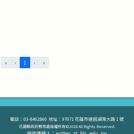
(目前頁次)
«
‹
1
›
»
電話：03-8462860 地址：97071 花蓮市達固湖灣大路 1 號
花蓮縣政府教育處版權所有©2018 All Rights Reserved.
技術連絡人：auther_at_hlc_edu_tw