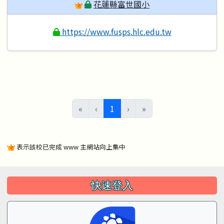
花蓮縣富世國小
https://www.fusps.hlc.edu.tw
(目前頁次)
«
‹
1
›
»
表示該校已完成 www 主網站向上集中
左邊區域內容
快速登入