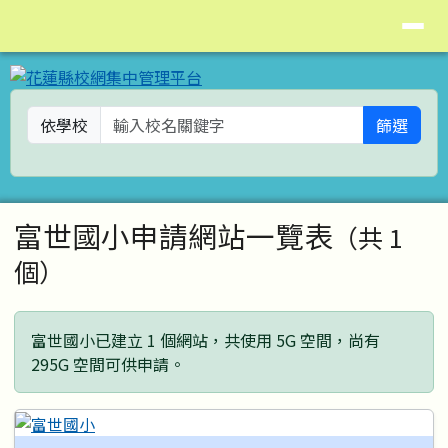
花蓮縣校網集中管理平台
導覽列
跳至主內容區
依學校
篩選
頁尾區域
主內容區域
富世國小申請網站一覽表
（共 1
個）
富世國小已建立 1 個網站，共使用 5G 空間，尚有
295G 空間可供申請。