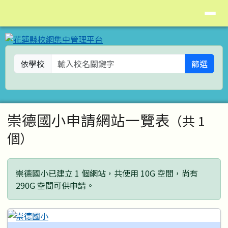
花蓮縣校網集中管理平台
導覽列
跳至主內容區
依學校
篩選
頁尾區域
主內容區域
崇德國小申請網站一覽表
（共 1
個）
崇德國小已建立 1 個網站，共使用 10G 空間，尚有
290G 空間可供申請。