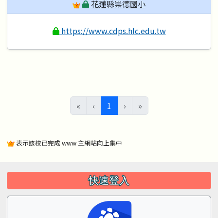
花蓮縣崇德國小
https://www.cdps.hlc.edu.tw
(目前頁次)
«
‹
1
›
»
表示該校已完成 www 主網站向上集中
左邊區域內容
快速登入