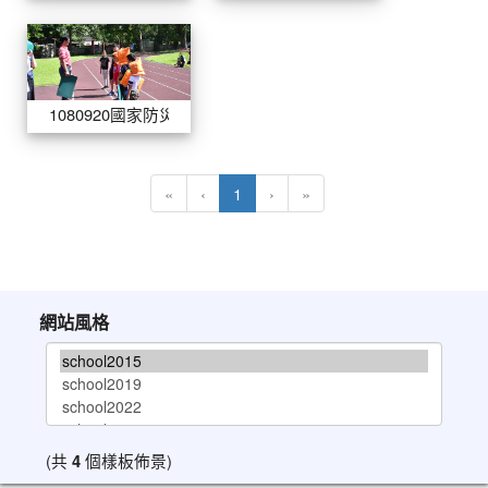
1080920國家防災日(正式演練)
1080920國家防災日(正式演練)
(目前頁次)
«
‹
1
›
»
網站風格
(共
4
個樣板佈景)