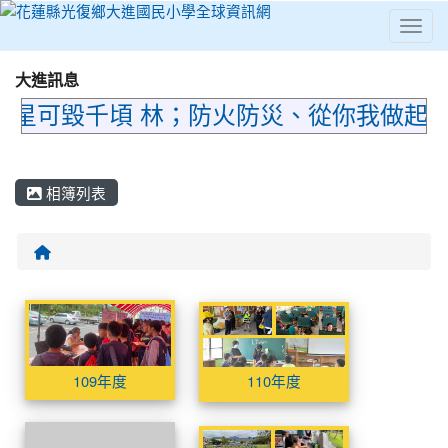
Toggl
⏸
大進訊息
星可毀千頃 林；防火防災、從你我做起，
相簿列表
回首頁
相簿列表
109年度
110年度
110年度
110年度
109年度
110年度
尚無相簿
112年度
112年度