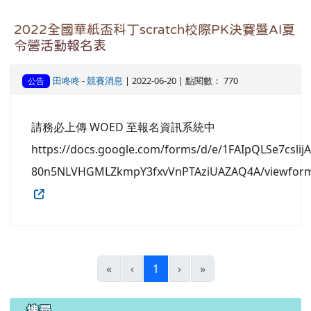
2022全國華紙盃科丁scratch校際PK決賽暨AI夏
令營活動報名表
田咚咚
-
競賽消息
| 2022-06-20 | 點閱數： 770
公告
請務必上傳 WOED 至報名資訊系統中
https://docs.google.com/forms/d/e/1FAIpQLSe7cslijA
80n5NLVHGMLZkmpY3fxvVnPTAziUAZAQ4A/viewfor
(目前頁次)
«
‹
1
›
»
右邊區域內容
搜尋