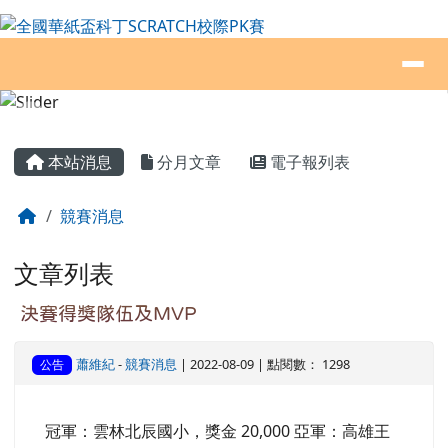
全國華紙盃科丁SCRATCH校際PK賽
跳至主內容區
導覽列
頁尾區域
主內容區域
本站消息
分月文章
電子報列表
回首頁
競賽消息
文章列表
決賽得獎隊伍及MVP
蕭維紀
-
競賽消息
| 2022-08-09 | 點閱數： 1298
公告
冠軍：雲林北辰國小，獎金 20,000 亞軍：高雄王