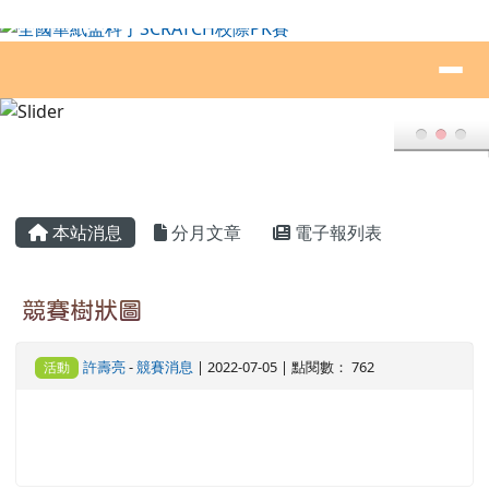
全國華紙盃科丁SCRATCH校際PK賽
跳至主內容區
導覽列
頁尾區域
主內容區域
本站消息
分月文章
電子報列表
競賽樹狀圖
許壽亮
-
競賽消息
| 2022-07-05 | 點閱數： 762
活動