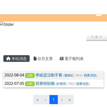
全國華紙盃科丁SCRATCH校際PK賽
跳至主內容區
導覽列
頁尾區域
主內容區域
本站消息
分月文章
電子報列表
文章列表
2022-08-04
華紙盃活動手冊
(
蕭維紀
/ 816 /
競賽消息
)
活動
2022-07-05
競賽樹狀圖
(
許壽亮
/ 762 /
競賽消息
)
活動
(目前頁次)
«
‹
1
›
»
右邊區域內容
搜尋