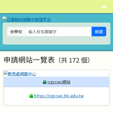
花蓮縣校網集中管理平台
導覽列
跳至主內容區
依學校
篩選
頁尾區域
主內容區域
申請網站一覽表
（共 172 個）
icgccwc網站
https://icgccwc.hlc.edu.tw