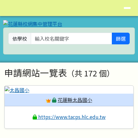
花蓮縣校網集中管理平台
導覽列
跳至主內容區
依學校
篩選
頁尾區域
主內容區域
申請網站一覽表
（共 172 個）
花蓮縣太昌國小
https://www.tacps.hlc.edu.tw