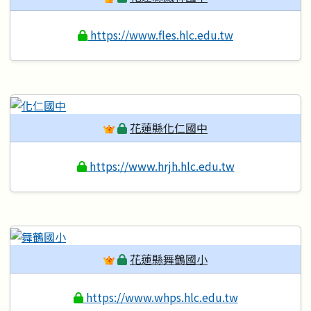
https://www.fles.hlc.edu.tw
花蓮縣化仁國中
https://www.hrjh.hlc.edu.tw
花蓮縣舞鶴國小
https://www.whps.hlc.edu.tw