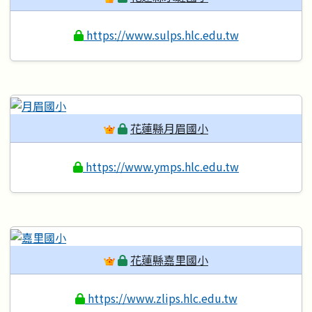
https://www.sulps.hlc.edu.tw
花蓮縣月眉國小
https://www.ymps.hlc.edu.tw
花蓮縣嘉里國小
https://www.zlips.hlc.edu.tw