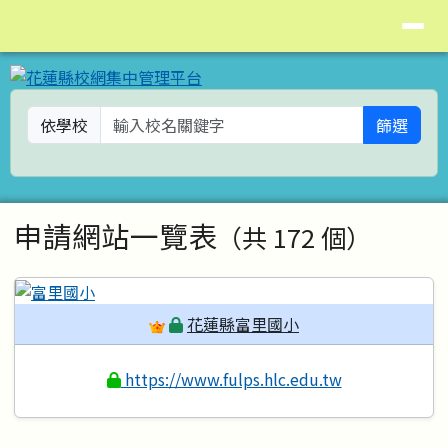
花蓮縣校網集中管理平台
導覽列
跳至主內容區
依學校
篩選
頁尾區域
主內容區域
申請網站一覽表
（共 172 個）
花蓮縣富里國小
https://www.fulps.hlc.edu.tw