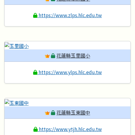
https://www.zlps.hlc.edu.tw
花蓮縣玉里國小
https://www.ylps.hlc.edu.tw
花蓮縣玉東國中
https://www.ytjh.hlc.edu.tw