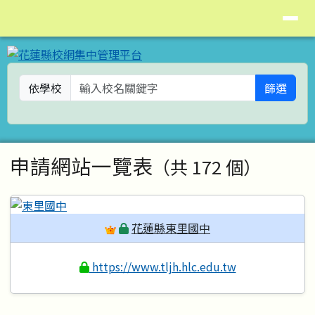
花蓮縣校網集中管理平台
導覽列
跳至主內容區
依學校
篩選
頁尾區域
主內容區域
申請網站一覽表
（共 172 個）
花蓮縣東里國中
https://www.tljh.hlc.edu.tw