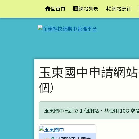
花蓮縣校網集中管理平台
導覽列
跳至主內容區
回首頁
網站列表
網站統計
頁尾區域
主內容區域
玉東國中申請網站
個）
玉東國中已建立 1 個網站，共使用 10G 空