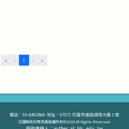
(目前頁次)
«
‹
1
›
»
電話：03-8462860 地址：97071 花蓮市達固湖灣大路 1 號
花蓮縣政府教育處版權所有©2018 All Rights Reserved.
技術連絡人：auther_at_hlc_edu_tw