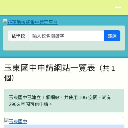
花蓮縣校網集中管理平台
導覽列
跳至主內容區
依學校
篩選
頁尾區域
主內容區域
玉東國中申請網站一覽表
（共 1
個）
玉東國中已建立 1 個網站，共使用 10G 空間，尚有
290G 空間可供申請。