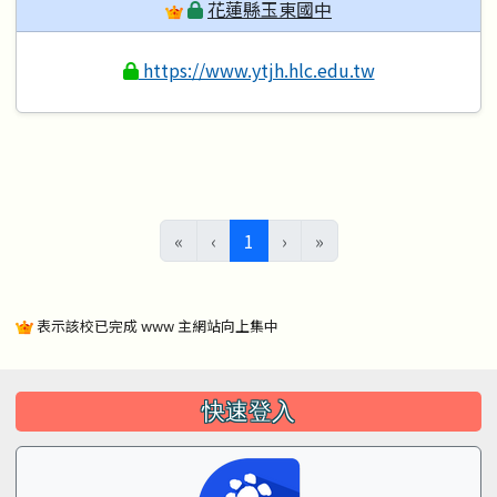
花蓮縣玉東國中
https://www.ytjh.hlc.edu.tw
(目前頁次)
«
‹
1
›
»
表示該校已完成 www 主網站向上集中
左邊區域內容
快速登入