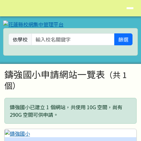
花蓮縣校網集中管理平台
導覽列
跳至主內容區
依學校
篩選
頁尾區域
主內容區域
鑄強國小申請網站一覽表
（共 1
個）
鑄強國小已建立 1 個網站，共使用 10G 空間，尚有
290G 空間可供申請。