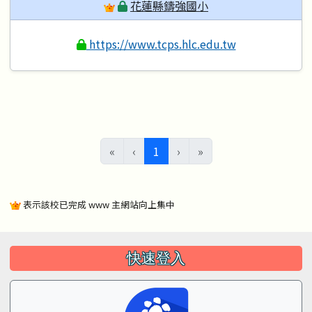
花蓮縣鑄強國小
https://www.tcps.hlc.edu.tw
(目前頁次)
«
‹
1
›
»
表示該校已完成 www 主網站向上集中
左邊區域內容
快速登入