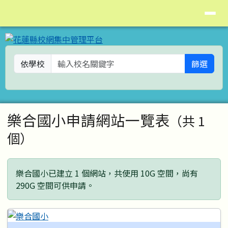
花蓮縣校網集中管理平台
導覽列
跳至主內容區
依學校
篩選
頁尾區域
主內容區域
樂合國小申請網站一覽表
（共 1
個）
樂合國小已建立 1 個網站，共使用 10G 空間，尚有
290G 空間可供申請。