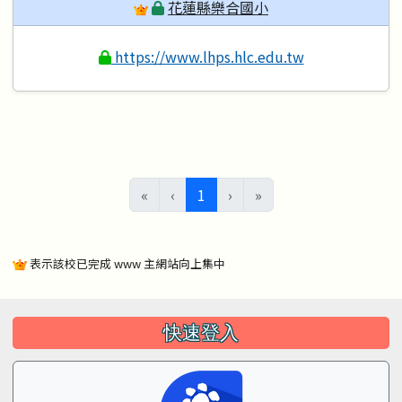
花蓮縣樂合國小
https://www.lhps.hlc.edu.tw
(目前頁次)
«
‹
1
›
»
表示該校已完成 www 主網站向上集中
左邊區域內容
快速登入