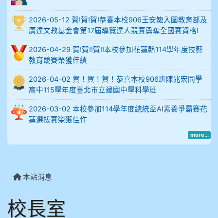
比
2026-05-12 賀!賀!賀!恭喜本校906王安婕入圍教育部及
例
廣達文教基金會第17屆導覽達人競賽勇奪全國賽資格!
906陳兆宏 5A10+ 作文5
2026-04-29 賀!賀!!賀!!本校參加花蓮縣114學年度技藝
教育競賽榮獲佳績
912余 嘉 5A10+
2026-04-02 賀！賀！賀！恭喜本校906班陳兆宏同學
914謝佩臻 5A10+
高中115學年度臺北市立建國中學科學班
902蘇奕愷
2026-03-02 本校參加114學年度總統盃AI素養爭霸賽花
蓮選拔賽榮獲佳作
903陳品帆
more...
904彭子庭
905蔣昇和
本站消息
905周沛蓉
校長室
905鄭瑀安