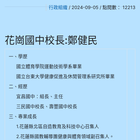
906江彥臻
行政組織
/ 2024-09-05 / 點閱數： 12213
907張晏寧
empty head
908彭主豪
花崗國中校長:鄭健民
909林柏翰
909林玉楓
一、學歷
909林朝智
國立體育學院運動技術學系畢業
國立台東大學健康促進及休閒管理系研究所畢業
910謝尚橙
二、經歷
910呂芃澔
宜昌國中：組長、主任
910溫婕伶
三民國中校長、壽豐國中校長
911王祉傑
三、專業成長
1.花蓮縣北區自造教育及科技中心召集人
911張 婷
2.花蓮縣國教輔導團健康與體育領域副召集人。