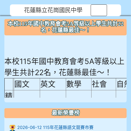
花蓮縣立花崗國民中學
⏸
本校115年國中教育會考5A等級以上學生共計22
名，花蓮縣最佳～！
本校115年國中教育會考5A等級以上
學生共計22名，花蓮縣最佳～！
國文
英文
數學
社會
自
精
熟
最新榮譽榜
程
18.92%
18.65%
29.19%
12.16%
15.
度
2026-06-12 115年花蓮縣語文競賽市賽