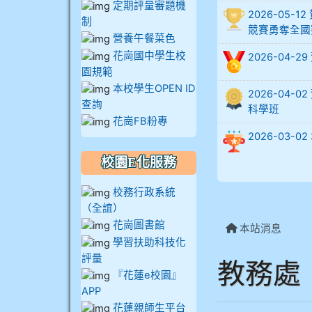
905周沛蓉
定期評量審題機
2026-05
制
競賽勇奪全國
905鄭瑀安
營養午餐菜色
花崗國中學生校
2026-04-
906江彥臻
園規範
本校學生OPEN ID
907張晏寧
2026-04
查詢
科學班
908彭主豪
花崗FB粉專
2026-03
909林柏翰
校園E化服務
909林玉楓
校務行政系統
909林朝智
（全誼）
花崗圖書館
910謝尚橙
本站消息
學習扶助科技化
910呂芃澔
評量
教務處
『花蓮e校園』
910溫婕伶
APP
花蓮親師生平台