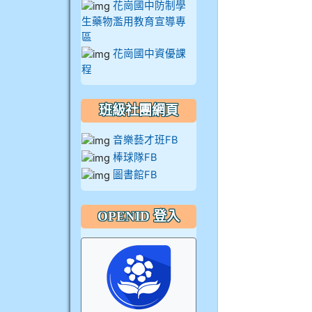
花崗國中防制學
生藥物濫用教育宣導專
區
花崗國中資優課
程
班級社團網頁
音樂藝才班FB
棒球隊FB
圖書館FB
OPENID 登入