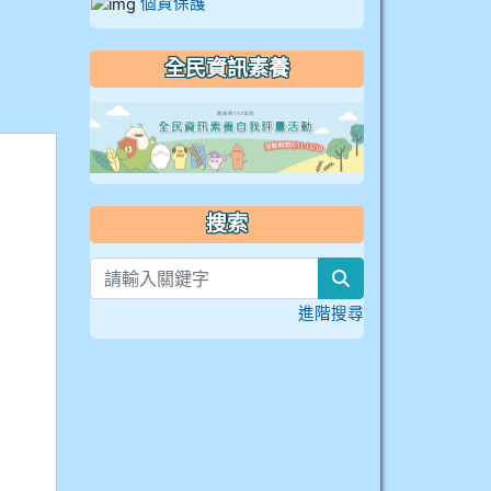
個資保護
全民資訊素養
link to https://
搜索
search
進階搜尋