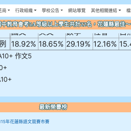
年國中教育會考5A等級以上學生共計22名
得佈景設定
花崗
行政組織
學校公告
網站導覽
其他相關連結
檔
！
年國中教育會考5A等級以上學生共計22名，花蓮縣最佳
國文
英文
數學
社會
自
例
18.92%
18.65%
29.19%
12.16%
15
A10+ 作文5
0+
10+
最新榮譽榜
12 115年花蓮縣語文競賽市賽