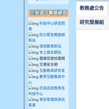
911王祉傑
教務處公告
911張 婷
花崗國中專題網頁
912彭子宸
研究發展組
科技中心研習問
卷
914王苡澄
防災緊急應變網
新站
環境教育新站
本土語言網站
健康促進校園網
交通安全網
互動教具研究室
數學互動教具中
心
花崗自造教育及
科技中心
資安管理與資訊
素養