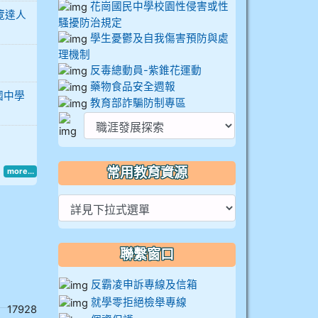
花崗國民中學校園性侵害或性
導覽達人
騷擾防治規定
學生憂鬱及自我傷害預防與處
理機制
反毒總動員-紫錐花運動
藥物食品安全週報
國中學
教育部詐騙防制專區
常用教育資源
more...
聯繫窗口
反霸凌申訴專線及信箱
就學零拒絕檢舉專線
： 17928