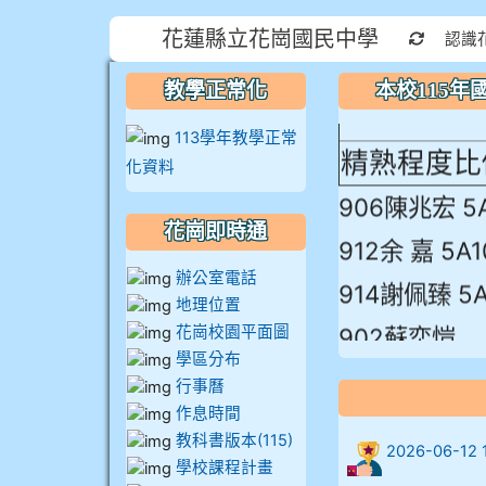
本校115
花蓮縣立花崗國民中學
重新取
認識
蓮縣最佳～
教學正常化
本校115
113學年教學正常
精熟程度比
化資料
906陳兆宏 5
花崗即時通
912余 嘉 5A1
914謝佩臻 5A
辦公室電話
地理位置
902蘇奕愷
花崗校園平面圖
學區分布
903陳品帆
行事曆
904彭子庭
作息時間
教科書版本(115)
905蔣昇和
2026-06-
學校課程計畫