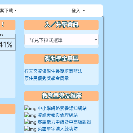
，花
案下載
登入
⏸
～！
入／升學資訊
然
.41%
獎助學金專區
行天宮資優學生長期培育辦法
原住民優秀獎學金簡章
教育宣導及推廣
中小學網路素養認知網站
資訊素養與倫理網站
客語能力中級暨中高級認證
英語單字達人練功坊