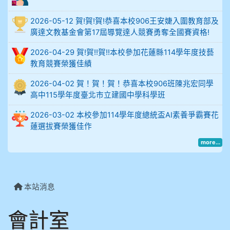
912余 嘉 5A10+
2026-05-12 賀!賀!賀!恭喜本校906王安婕入圍教育部及
914謝佩臻 5A10+
廣達文教基金會第17屆導覽達人競賽勇奪全國賽資格!
2026-04-29 賀!賀!!賀!!本校參加花蓮縣114學年度技藝
902蘇奕愷
教育競賽榮獲佳績
2026-04-02 賀！賀！賀！恭喜本校906班陳兆宏同學
903陳品帆
高中115學年度臺北市立建國中學科學班
904彭子庭
2026-03-02 本校參加114學年度總統盃AI素養爭霸賽花
蓮選拔賽榮獲佳作
905蔣昇和
more...
905周沛蓉
本站消息
905鄭瑀安
會計室