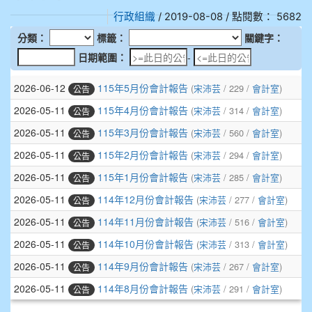
906江彥臻
行政組織
/ 2019-08-08 / 點閱數： 5682
907張晏寧
908彭主豪
909林柏翰
909林玉楓
909林朝智
910謝尚橙
910呂芃澔