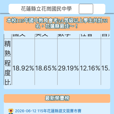
花蓮縣立花崗國民中學
⏸
本校115年國中教育會考5A等級以上
學生共計22名，花蓮縣最佳～！
本校115年國中教育會考5A等級以上學生共計22
名，花蓮縣最佳～！
國文
英文
數學
社會
自
精
熟
程
18.92%
18.65%
29.19%
12.16%
15.
度
比
例
最新榮譽榜
906陳兆宏 5A10+ 作文5
2026-06-12 115年花蓮縣語文競賽市賽