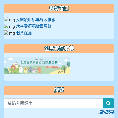
聯繫窗口
反霸凌申訴專線及信箱
就學零拒絕檢舉專線
個資保護
全民資訊素養
link to https://isafeevent
搜索
sea
進階搜尋