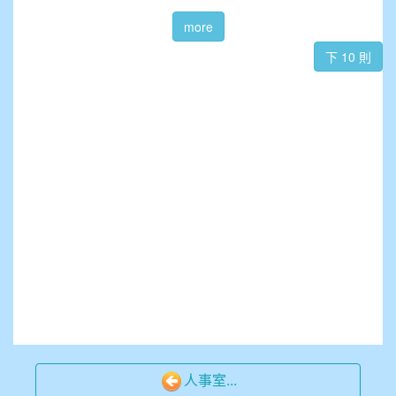
910溫婕伶
911王祉傑
911張 婷
912彭子宸
914王苡澄
人事室...