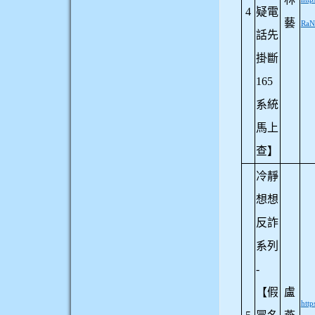
4
疑電
藝
RaN
話先
掛斷
165
系統
馬上
查】
冷靜
想想
反詐
系列
-
【假
盧
htt