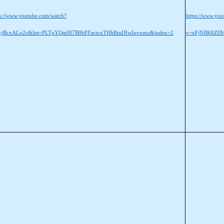
ps://www.youtube.com/watch?
https://www.yo
cjBcxALo2c&list=PLTpYQm9I7B0bFFactoxTHhRmDIwInvumu&index=2
v=nFjNJlK8Z0