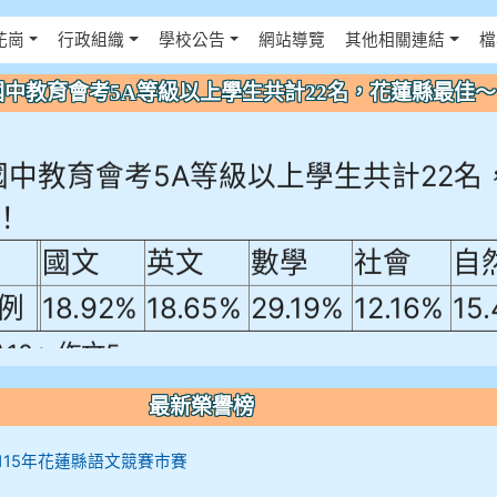
得佈景設定
花崗
行政組織
學校公告
網站導覽
其他相關連結
檔
年國中教育會考5A等級以上學生共計22名，花蓮縣最佳
年國中教育會考5A等級以上學生共計22名
！
國文
英文
數學
社會
自
例
18.92%
18.65%
29.19%
12.16%
15
A10+ 作文5
0+
最新榮譽榜
10+
12 115年花蓮縣語文競賽市賽