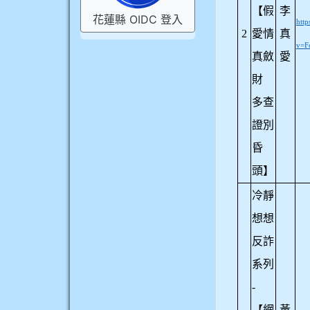
【假
李
花蓮縣 OIDC 登入
htt
2
愛情
真
v=F
真斂
愛
財
多查
證別
昏
頭】
冷靜
想想
反詐
系列
-
【網
黃