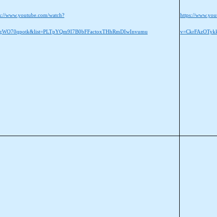
ps://www.youtube.com/watch?
https://www.yo
gWO70qpotk&list=PLTpYQm9I7B0bFFactoxTHhRmDIwInvumu
v=CkrFAzOTyk