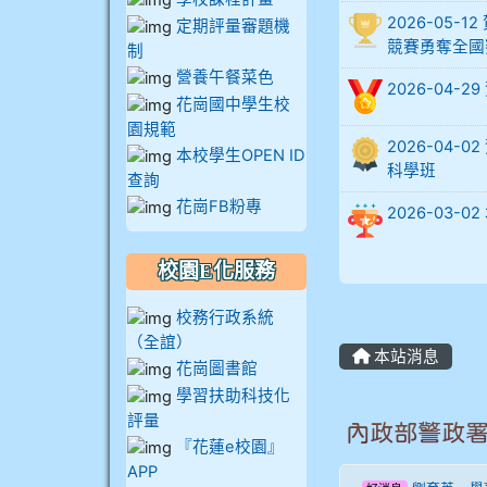
902蘇奕愷
2026-05
定期評量審題機
競賽勇奪全國
制
903陳品帆
營養午餐菜色
2026-04-
花崗國中學生校
園規範
904彭子庭
2026-04
本校學生OPEN ID
科學班
查詢
905蔣昇和
花崗FB粉專
2026-03
905周沛蓉
校園E化服務
905鄭瑀安
校務行政系統
（全誼）
本站消息
花崗圖書館
906江彥臻
學習扶助科技化
評量
內政部警政
907張晏寧
『花蓮e校園』
APP