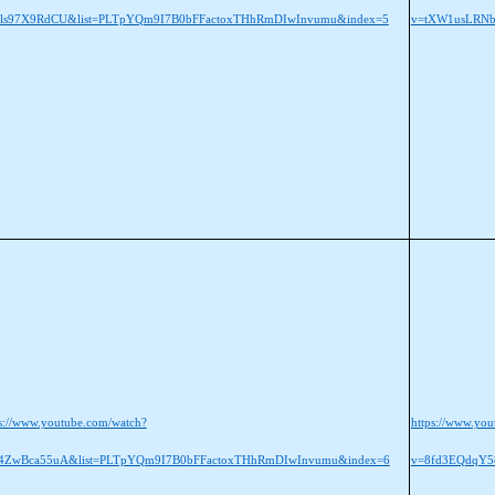
ls97X9RdCU&list=PLTpYQm9I7B0bFFactoxTHhRmDIwInvumu&index=5
v=tXW1usLRNb
ps://www.youtube.com/watch?
https://www.yo
4ZwBca55uA&list=PLTpYQm9I7B0bFFactoxTHhRmDIwInvumu&index=6
v=8fd3EQdqY5