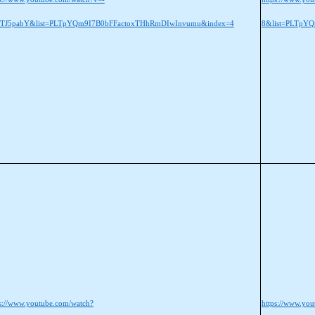
TJ5pabY&list=PLTpYQm9I7B0bFFactoxTHhRmDIwInvumu&index=4
8&list=PLTpY
ps://www.youtube.com/watch?
https://www.yo