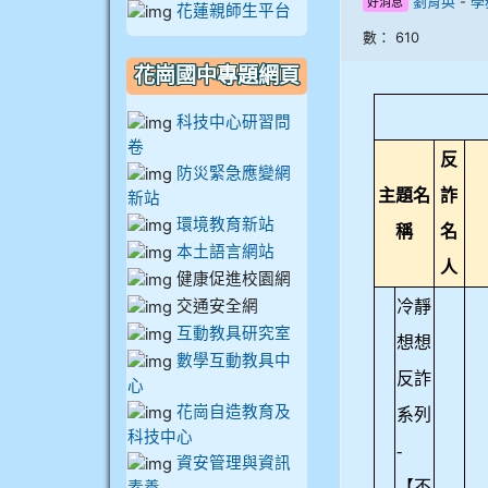
劉育英
-
學
好消息
花蓮親師生平台
908彭主豪
數： 610
909林柏翰
花崗國中專題網頁
科技中心研習問
909林玉楓
卷
反
防災緊急應變網
909林朝智
主題名
詐
新站
環境教育新站
稱
名
本土語言網站
910謝尚橙
人
健康促進校園網
交通安全網
冷靜
910呂芃澔
互動教具研究室
想想
數學互動教具中
910溫婕伶
反詐
心
花崗自造教育及
系列
科技中心
911王祉傑
-
資安管理與資訊
【不