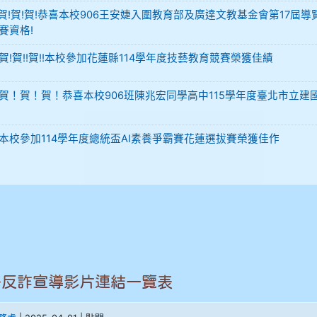
-12 賀!賀!賀!恭喜本校906王安婕入圍教育部及廣達文教基金會第17屆
賽資格!
29 賀!賀!!賀!!本校參加花蓮縣114學年度技藝教育競賽榮獲佳績
-02 賀！賀！賀！恭喜本校906班陳兆宏同學高中115學年度臺北市立建
-02 本校參加114學年度總統盃AI素養爭霸賽花蓮選拔賽榮獲佳作
署反詐宣導影片連結一覽表