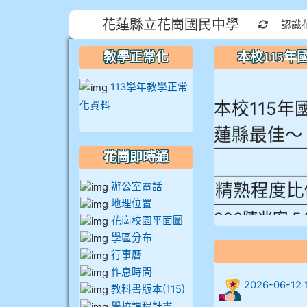
花蓮縣立花崗國民中學
重新取
認識
教學正常化
本校115
113學年教學正常
本校115
化資料
蓮縣最佳～
花崗即時通
精熟程度比
辦公室電話
906陳兆宏 5
地理位置
花崗校園平面圖
學區分布
912余 嘉 5A1
行事曆
作息時間
914謝佩臻 5A
2026-06-
教科書版本(115)
學校課程計畫