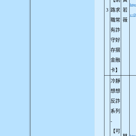
htt
3
路求
若
v=D
職常
薇
有詐
守好
存摺
金融
卡】
冷靜
想想
反詐
系列
-
【可
林
htt