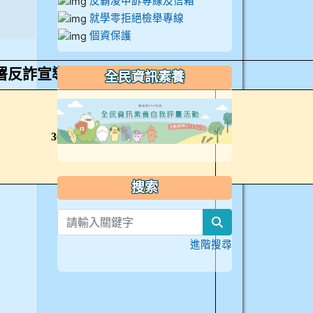
反霸凌申訴專線及信箱
就學零拒絕檢舉專線
個資保護
署反詐宣導影片連結一覽表
全民資訊素養
link to https://
30 秒精華版
搜索
search
進階搜尋