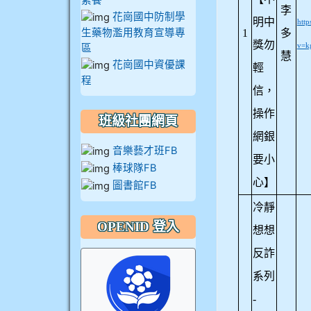
素養
911張 婷
李
花崗國中防制學
明中
htt
生藥物濫用教育宣導專
1
多
獎勿
912彭子宸
區
v=k
慧
花崗國中資優課
輕
程
914王苡澄
信，
操作
班級社團網頁
網銀
音樂藝才班FB
要小
棒球隊FB
心】
圖書館FB
冷靜
OPENID 登入
想想
反詐
系列
-