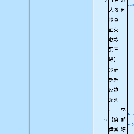
5
冒名
燕
v=U
人教
俐
投資
面交
收款
要三
思】
冷靜
想想
反詐
系列
-
林
htt
6
【僥
郁
v=5
倖當
婷