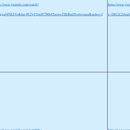
ps://www.youtube.com/watch?
https://www.yo
pga44NESVo&list=PLTpYQm9I7B0bFFactoxTHhRmDIwInvumu&index=3
v=2lKCtC2dnm
ps://www.youtube.com/watch?v=-
https://www.y