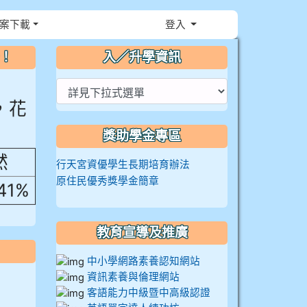
案下載
登入
⏸
～！
入／升學資訊
，花
獎助學金專區
然
行天宮資優學生長期培育辦法
.41%
原住民優秀獎學金簡章
教育宣導及推廣
中小學網路素養認知網站
資訊素養與倫理網站
客語能力中級暨中高級認證