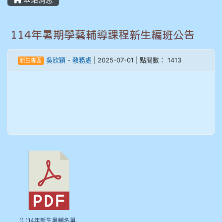
本站消息
905鄭瑀安
114年暑期學藝輔導課程新生編班公告
906江彥臻
吳欣穎
-
教務處
| 2025-07-01 | 點閱數： 1413
新生專區
907張晏寧
908彭主豪
909林柏翰
909林玉楓
909林朝智
910謝尚橙
1) 114年新生暑輔名單.