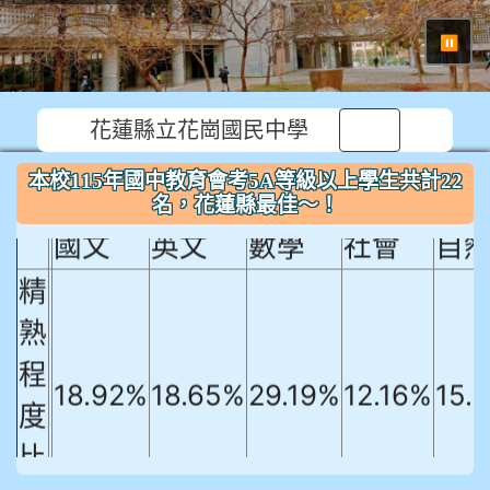
⏸
花蓮縣立花崗國民中學
本校115年國中教育會考5A等級以上
本校115年國中教育會考5A等級以上學生共計22
學生共計22名，花蓮縣最佳～！
名，花蓮縣最佳～！
國文
英文
數學
社會
自
精
熟
程
18.92%
18.65%
29.19%
12.16%
15.
度
比