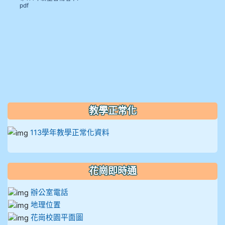
pdf
910呂芃澔
910溫婕伶
911王祉傑
911張 婷
教學正常化
912彭子宸
113學年教學正常化資料
914王苡澄
花崗即時通
辦公室電話
地理位置
花崗校園平面圖