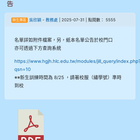
告
905周沛蓉
吳欣穎
-
教務處
| 2025-07-31 | 點閱數： 5555
新生專區
905鄭瑀安
名單詳如附件檔案，另，紙本名單公告於校門口
906江彥臻
亦可透過下方查詢系統
https://www.hgjh.hlc.edu.tw/modules/jill_query/index.php
907張晏寧
qsn=10
※※新生訓練時間為 8/25 ，請著校服（繡學號）準時
908彭主豪
到校
909林柏翰
909林玉楓
909林朝智