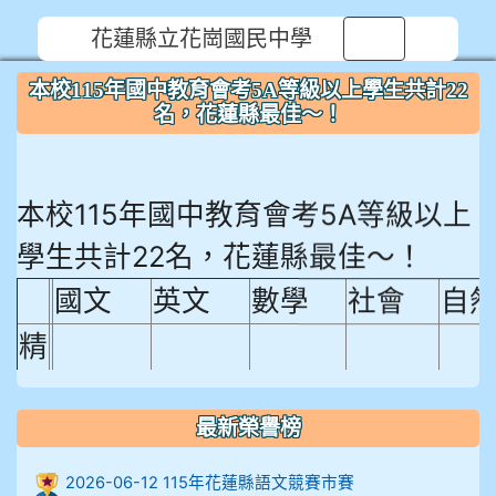
花蓮縣立花崗國民中學
⏸
本校115年國中教育會考5A等級以上學生共計22
名，花蓮縣最佳～！
本校115年國中教育會考5A等級以上
學生共計22名，花蓮縣最佳～！
國文
英文
數學
社會
自
精
熟
程
最新榮譽榜
18.92%
18.65%
29.19%
12.16%
15.
度
2026-06-12 115年花蓮縣語文競賽市賽