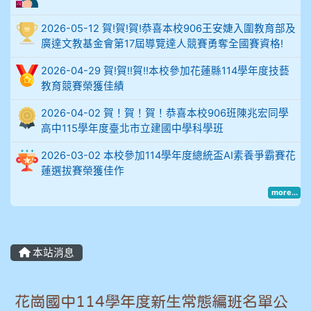
比
2026-05-12 賀!賀!賀!恭喜本校906王安婕入圍教育部及
例
廣達文教基金會第17屆導覽達人競賽勇奪全國賽資格!
906陳兆宏 5A10+ 作文5
2026-04-29 賀!賀!!賀!!本校參加花蓮縣114學年度技藝
教育競賽榮獲佳績
912余 嘉 5A10+
2026-04-02 賀！賀！賀！恭喜本校906班陳兆宏同學
高中115學年度臺北市立建國中學科學班
914謝佩臻 5A10+
2026-03-02 本校參加114學年度總統盃AI素養爭霸賽花
蓮選拔賽榮獲佳作
902蘇奕愷
more...
903陳品帆
本站消息
904彭子庭
905蔣昇和
花崗國中114學年度新生常態編班名單公