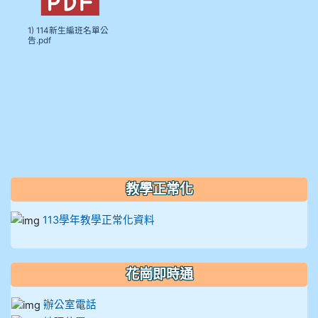
910謝尚橙
1) 114新生編班名單公
告.pdf
910呂芃澔
910溫婕伶
911王祉傑
911張 婷
教學正常化
912彭子宸
113學年教學正常化資料
914王苡澄
花崗即時通
辦公室電話