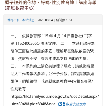
櫃子裡外的你妳，好嗎-性別教育線上講座海報
(家庭教育中心)
輔導主任
-
本站消息
| 2026-08-04 | 點閱數： 51
一、 依據教育部 115 年 4 月 14 日臺教社(二)字
第 1152400306O 號函辦理。 二、 本系列課程為
陪伴正面臨此議題的家庭，理解那些難以啟齒的緊
張、焦慮與不安，讓溫柔成為支持彼此的力量。
三、 本系列線上講座共辦理 7 場次，請鼓勵所屬
助人工作者報名參加，並准予公假。課程資訊詳如
附件（網址路徑：花蓮縣家庭教育中心/報名專區/
性別教育
https://hlc.familyedu.moe.gov.tw/docDetail.aspx?
uid=8948&pid=8948&doci
觀看完整文章