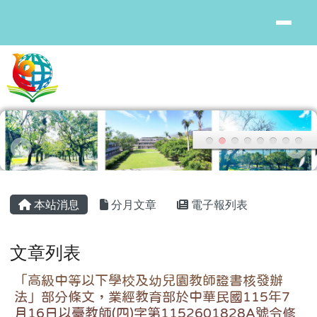
花蓮縣鳳林國中
跳至主內容區
頁尾區域
主內容區域
本站消息
分月文章
電子報列表
文章列表
「高級中等以下學校及幼兒園教師證書核發辦
法」部分條文，業經教育部於中華民國115年7
月16日以臺教師(四)字第1152601828A號令修