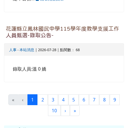
花蓮縣立鳳林國民中學115學年度教學支援工作
人員甄選-錄取公告-
人事
-
本站消息
| 2026-07-28 | 點閱數： 68
錄取人員:溫 0 嬌
(目前頁次)
«
‹
1
2
3
4
5
6
7
8
9
下一頁
最後頁
10
›
»