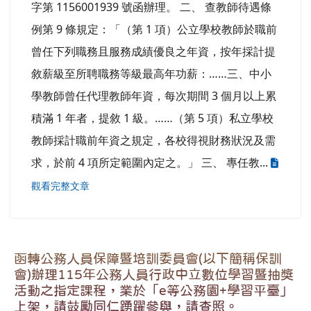
字第 1156001939 號函辦理。 二、 查教師待遇條
例第 9 條規定：「（第 1 項）公立學校教師於職前
曾任下列職務且服務成績優良之年資，按年採計提
敘薪級至所聘職務等級最高年功薪：……三、中小
學教師曾任代理教師年資，每次期間 3 個月以上累
積滿 1 年者，提敘 1 級。……（第 5 項）私立學校
教師採計職前年資之規定，各校得視財務狀況及需
求，於前 4 項所定範圍內定之。」 三、 專任教...
觀看完整文章
函轉公務人員保障暨培訓委員會(以下簡稱保訓
會)辦理115年公務人員行政中立數位學習暨抽獎
活動之指定課程，業於「e等公務園+學習平臺」
上架，請鼓勵同仁踴躍參與，請查照。