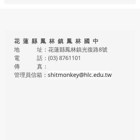
頁尾區域內容
花 蓮 縣 鳳 林 鎮 鳳 林 國 中
地 址：花蓮縣鳳林鎮光復路8號
電 話：(03) 8761101
傳 真：
管理員信箱：
shitmonkey@hlc.edu.tw