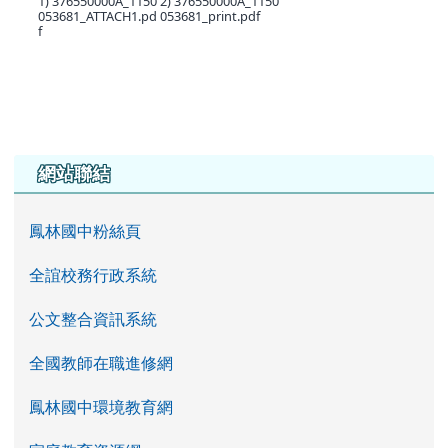
1) 376550000A_1150
2) 376550000A_1150
053681_ATTACH1.pd
053681_print.pdf
f
左邊區域內容
網站聯結
鳳林國中粉絲頁
全誼校務行政系統
公文整合資訊系統
全國教師在職進修網
鳳林國中環境教育網