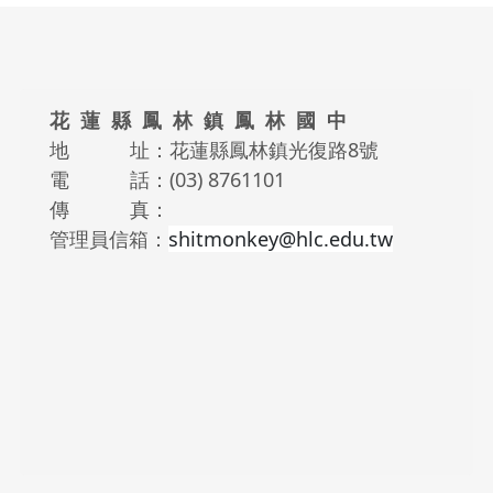
頁尾區域內容
花 蓮 縣 鳳 林 鎮 鳳 林 國 中
地 址：花蓮縣鳳林鎮光復路8號
電 話：(03) 8761101
傳 真：
管理員信箱：
shitmonkey@hlc.edu.tw