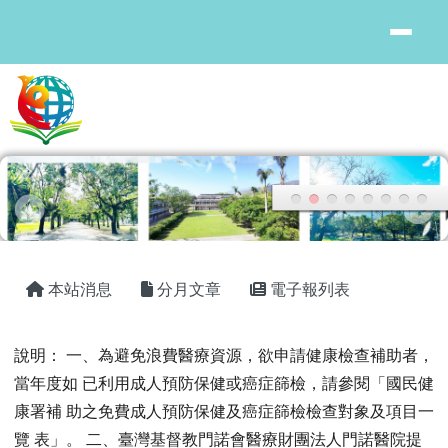
花蓮縣鳳林國中
跳至主內容區
頁尾區域
主內容區域
本站消息
分月文章
電子報列表
檢送修正「花蓮縣政府及所屬機關學校員
說明： 一、為避免浪費醫療資源，欲申請健康檢查補助者，
當年度如 已利用成人預防保健或癌症篩檢，請參閱「國民健
康署補 助之免費成人預防保健及癌症篩檢檢查對象及項目一
覽 表」。 二、臺灣基督教門諾會醫療財團法人門諾醫院提