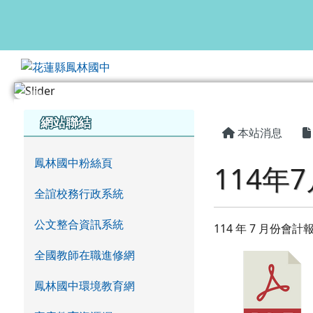
花蓮縣鳳林國中
跳至主內容區
頁尾區域
主內容區
左邊區域內容
網站聯結
本站消息
鳳林國中粉絲頁
114年
全誼校務行政系統
公文整合資訊系統
114 年 7 月份會計
全國教師在職進修網
鳳林國中環境教育網