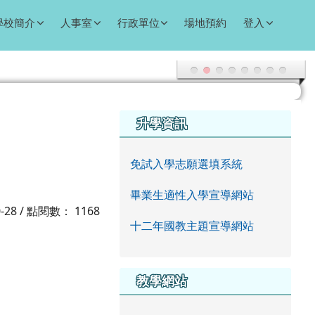
學校簡介
人事室
行政單位
場地預約
登入
右邊區域內容
升學資訊
免試入學志願選填系統
畢業生適性入學宣導網站
0-28 / 點閱數： 1168
十二年國教主題宣導網站
教學網站