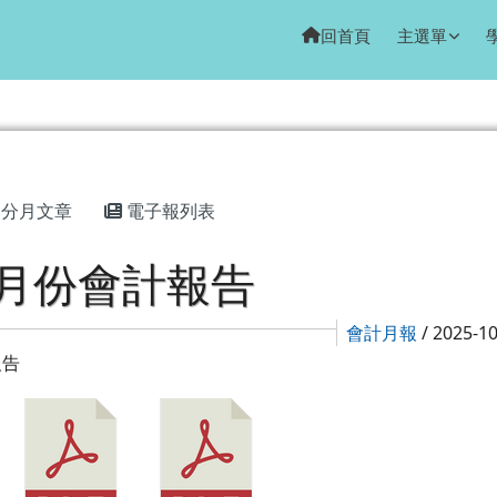
回首頁
主選單
域
分月文章
電子報列表
7月份會計報告
會計月報
/ 2025-1
報告