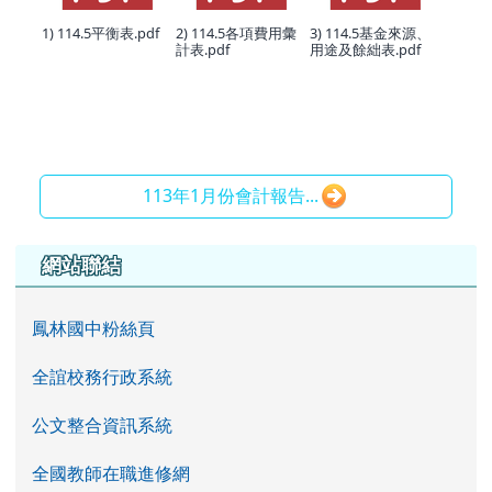
1) 114.5平衡表.pdf
2) 114.5各項費用彙
3) 114.5基金來源、
計表.pdf
用途及餘絀表.pdf
113年1月份會計報告...
左邊區域內容
網站聯結
鳳林國中粉絲頁
全誼校務行政系統
公文整合資訊系統
全國教師在職進修網