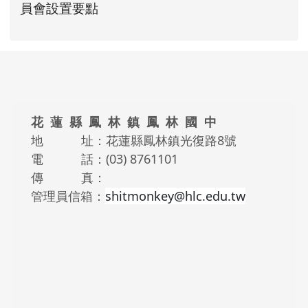
花蓮縣立鳳林國民中學職務安全及衛生防護
花蓮縣立鳳林國民中學職務安全及衛生防護
link to https://www.fles.hlc.e
link to https://www.fles.hlc.e
員會設置要點
頁尾區域內容
花 蓮 縣 鳳 林 鎮 鳳 林 國 中
地 址：花蓮縣鳳林鎮光復路8號
電 話：(03) 8761101
傳 真：
管理員信箱：
shitmonkey@hlc.edu.tw